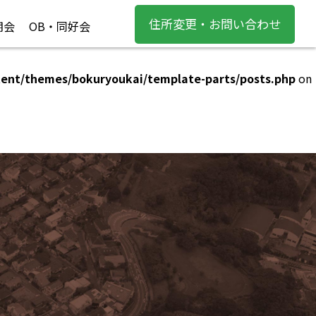
住所変更・お問い合わせ
期会
OB・同好会
tent/themes/bokuryoukai/template-parts/posts.php
on
tent/themes/bokuryoukai/template-parts/posts.php
on