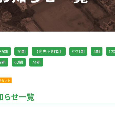
35期
70期
【宛先不明者】
中21期
4期
12
9期
62期
74期
リセット
知らせ一覧