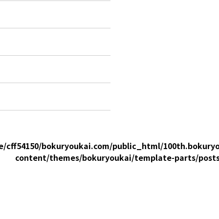
e/cff54150/bokuryoukai.com/public_html/100th.bokury
content/themes/bokuryoukai/template-parts/post