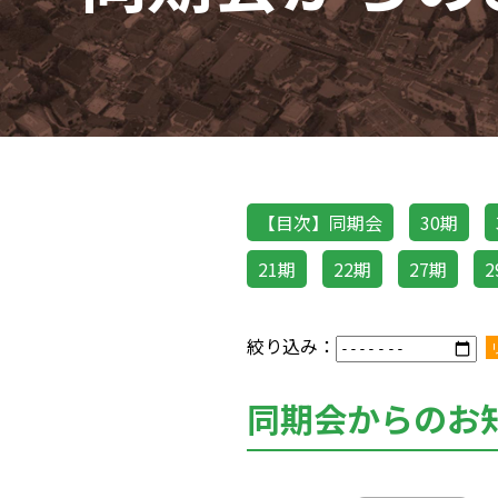
【目次】同期会
30期
21期
22期
27期
2
絞り込み：
同期会からのお