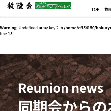
TOP
牧
Warning
: Undefined array key 1 in
/home/cff54150/bokury
line
15
Warning
: Undefined array key 2 in
/home/cff54150/bokury
line
15
Reunion news
同期会からの