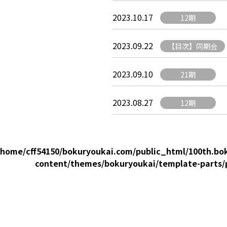
2023.10.17
12期
2023.09.22
【目次】同期会
2023.09.10
21期
2023.08.27
12期
/home/cff54150/bokuryoukai.com/public_html/100th.bo
content/themes/bokuryoukai/template-parts/