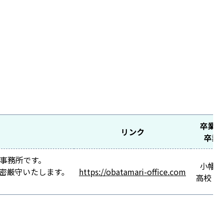
卒業
リンク
卒業
事務所です。
小幡
密厳守いたします。
https://obatamari-office.com
高校３