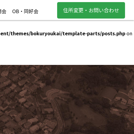
住所変更・お問い合わせ
期会
OB・同好会
tent/themes/bokuryoukai/template-parts/posts.php
on
tent/themes/bokuryoukai/template-parts/posts.php
on