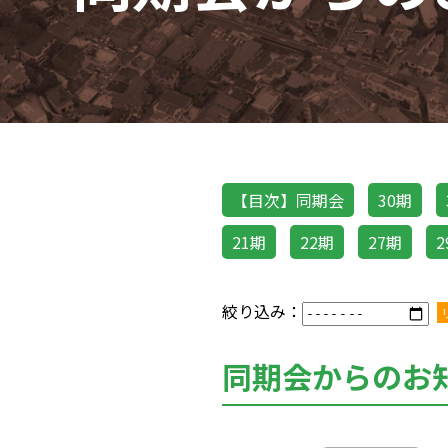
【目次】同期会
30期
21期
22期
27期
2
絞り込み：
同期会からのお