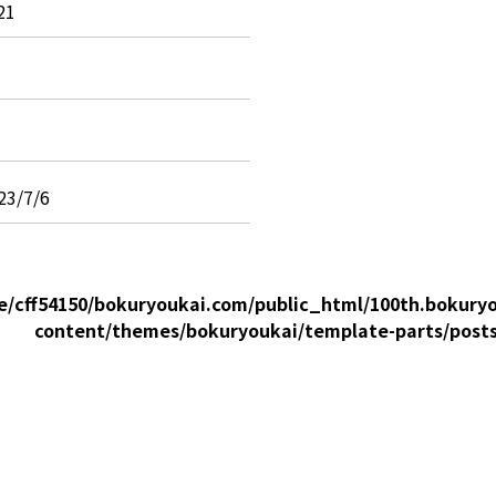
21
/7/6
e/cff54150/bokuryoukai.com/public_html/100th.bokury
content/themes/bokuryoukai/template-parts/post