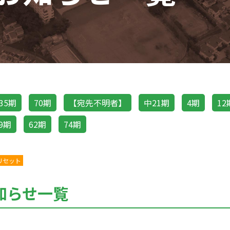
35期
70期
【宛先不明者】
中21期
4期
12
9期
62期
74期
リセット
知らせ一覧