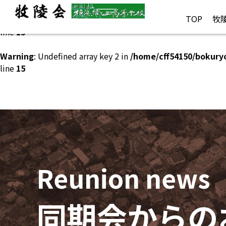
TOP
牧
Warning
: Undefined array key 1 in
/home/cff54150/bokury
line
15
Warning
: Undefined array key 2 in
/home/cff54150/bokury
line
15
Reunion news
同期会からの