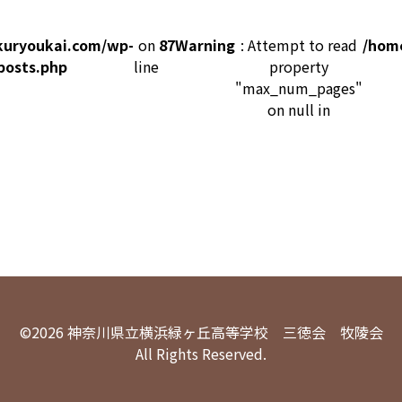
kuryoukai.com/wp-
on
87
Warning
: Attempt to read
/hom
posts.php
line
property
"max_num_pages"
on null in
©2026 神奈川県立横浜緑ヶ丘高等学校 三徳会 牧陵会
All Rights Reserved.