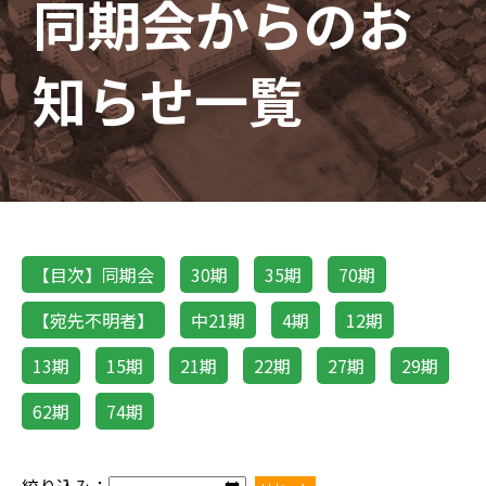
同期会からのお
知らせ一覧
【目次】同期会
30期
35期
70期
【宛先不明者】
中21期
4期
12期
13期
15期
21期
22期
27期
29期
62期
74期