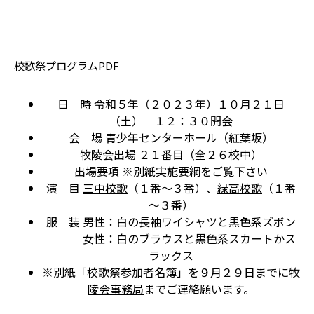
校歌祭プログラムPDF
日 時 令和５年（２０２３年）１０月２１日
（土） １２：３０開会
会 場 青少年センターホール（紅葉坂）
牧陵会出場 ２１番目（全２６校中）
出場要項 ※別紙実施要綱をご覧下さい
演 目
三中校歌
（１番～３番）、
緑高校歌
（１番
～３番）
服 装 男性：白の長袖ワイシャツと黒色系ズボン
女性：白のブラウスと黒色系スカートかス
ラックス
※別紙「校歌祭参加者名簿」を９月２９日までに
牧
陵会事務局
までご連絡願います。