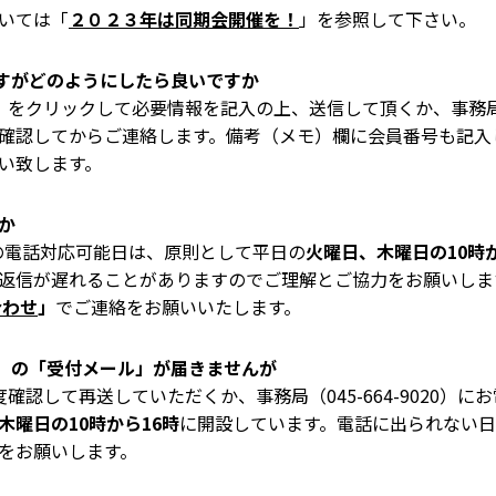
いては「
２０２３年は同期会開催を！
」を参照して下さい。
すがどのようにしたら良いですか
」をクリックして必要情報を記入の上、送信して頂くか、事務局（04
確認してからご連絡します。備考（メモ）欄に会員番号も記入
い致します。
か
20）の電話対応可能日は、原則として平日の
火曜日、木曜日の10時か
信が遅れることがありますのでご理解とご協力をお願いします。可能
合わせ
」
でご連絡をお願いいたします。
」の「受付メール」が届きませんが
確認して再送していただくか、事務局（045-664-9020）
木曜日の10時から16時
に開設しています。電話に出られない
をお願いします。