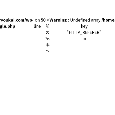
ryoukai.com/wp-
on
50
<
Warning
: Undefined array
/home
gle.php
line
前
key
の
"HTTP_REFERER"
記
in
事
へ