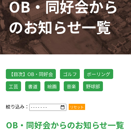
OB・同好会から
のお知らせ一覧
【目次】OB・同好会
ゴルフ
ボーリング
工芸
書道
絵画
音楽
野球部
絞り込み：
リセット
OB・同好会からのお知らせ一覧