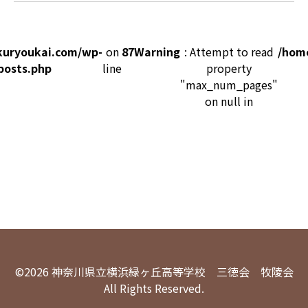
kuryoukai.com/wp-
on
87
Warning
: Attempt to read
/hom
posts.php
line
property
"max_num_pages"
on null in
©2026 神奈川県立横浜緑ヶ丘高等学校 三徳会 牧陵会
All Rights Reserved.