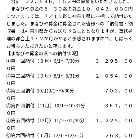
合計 ２２，５９６，１５２円の募金をいただきました。
まなびや募金の６／３０迄の募金１０，０４３，０００円
につきましては、７／１１迄に神奈川県に一括して納付いた
しました。まなびや募金に募金された皆様への「納付書・領
収書」は神奈川県からお送りすることとなりますが、事務処
理の都合上１・２か月かかると予想されますので、しばらく
お待ちいただきたいと存じます。
【まなびや募金の県への納付状況】
①第一回納付（８月）6/1～7/30分 ３，２９５，００
０円
②第二回納付（９月）8/1～8/31分 ２，０５４，００
０円
③第三回納付(10月)9/1～9/30分 ７０３，００
０円
④第四回納付（11月）10/1～10/31分 ３６１，００
０円
⑤第五回納付（12月）11/1～11/30分 １，２２５，００
０円
⑥第六回納付（１月）12/1～12/31分 ２６３，００