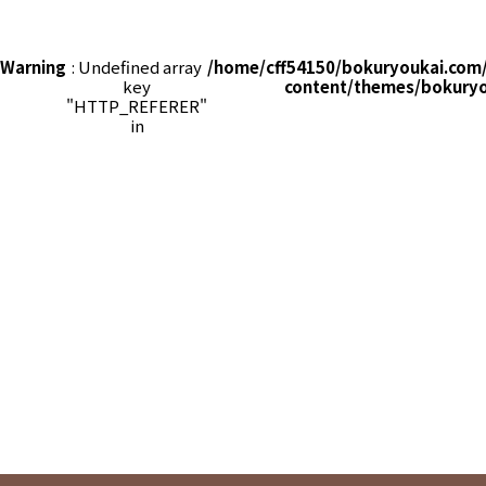
Warning
: Undefined array
/home/cff54150/bokuryoukai.com
key
content/themes/bokuryo
"HTTP_REFERER"
in