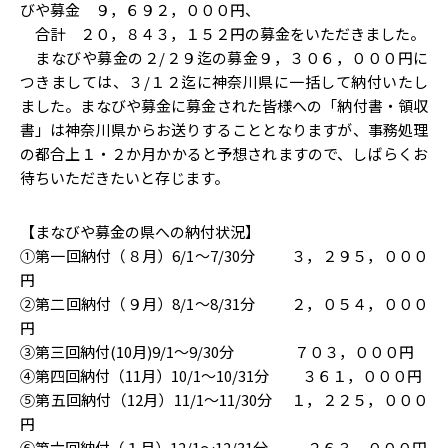
びや募金 ９，６９２，０００円、
合計 ２０，８４３，１５２円の募金をいただきました。
まなびや募金の２/２９迄の募金９，３０６，０００円に
つきましては、３/１２迄に神奈川県に一括して納付いたし
ました。まなびや募金に募金された皆様への「納付書・領収
書」は神奈川県からお送りすることとなりますが、事務処理
の都合上１・２か月かかると予想されますので、しばらくお
待ちいただきたいと存じます。
【まなびや募金の県への納付状況】
①第一回納付（８月）6/1～7/30分 ３，２９５，０００
円
②第二回納付（９月）8/1～8/31分 ２，０５４，０００
円
③第三回納付(10月)9/1～9/30分 ７０３，０００円
④第四回納付（11月）10/1～10/31分 ３６１，０００円
⑤第五回納付（12月）11/1～11/30分 １，２２５，０００
円
⑥第六回納付（１月）12/1～12/31分 ２６３，０００円